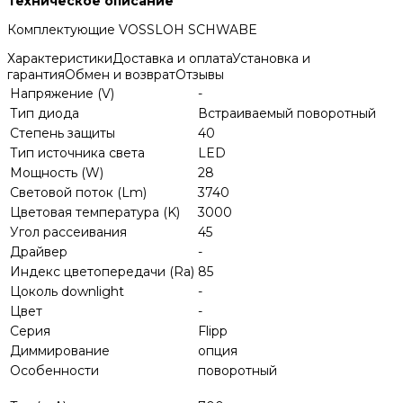
Техническое описание
Комплектующие VOSSLOH SCHWABE
Характеристики
Доставка и оплата
Установка и
гарантия
Обмен и возврат
Отзывы
Напряжение (V)
-
Тип диода
Встраиваемый поворотный
Степень защиты
40
Тип источника света
LED
Мощность (W)
28
Световой поток (Lm)
3740
Цветовая температура (K)
3000
Угол рассеивания
45
Драйвер
-
Индекс цветопередачи (Ra)
85
Цоколь downlight
-
Цвет
-
Серия
Flipp
Диммирование
опция
Особенности
поворотный