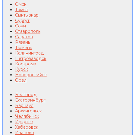
Омск
Томск
Сыктывкар
Сургут
Сочи
Ставрополь
Саратов
Рязань
Тюмень
Калининград
Петрозаводск
Кострома
Курск
Новороссийск
Орел
Белгород
Екатеринбург
Барнаул
Архангельск
Челябинск
Иркутск
Хабаровск
Иваново