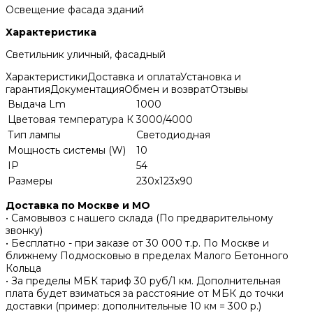
Освещение фасада зданий
Характеристика
Светильник уличный, фасадный
Характеристики
Доставка и оплата
Установка и
гарантия
Документация
Обмен и возврат
Отзывы
Выдача Lm
1000
Цветовая температура К
3000/4000
Тип лампы
Светодиодная
Мощность системы (W)
10
IP
54
Размеры
230x123x90
Доставка по Москве и МО
• Самовывоз с нашего склада (По предварительному
звонку)
• Бесплатно - при заказе от 30 000 т.р. По Москве и
ближнему Подмосковью в пределах Малого Бетонного
Кольца
• За пределы МБК тариф 30 руб/1 км. Дополнительная
плата будет взиматься за расстояние от МБК до точки
доставки (пример: дополнительные 10 км = 300 р.)