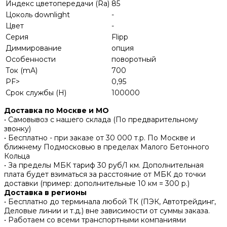
Индекс цветопередачи (Ra)
85
Цоколь downlight
-
Цвет
-
Серия
Flipp
Диммирование
опция
Особенности
поворотный
Ток (mA)
700
PF>
0,95
Срок службы (H)
100000
Доставка по Москве и МО
• Самовывоз с нашего склада (По предварительному
звонку)
• Бесплатно - при заказе от 30 000 т.р. По Москве и
ближнему Подмосковью в пределах Малого Бетонного
Кольца
• За пределы МБК тариф 30 руб/1 км. Дополнительная
плата будет взиматься за расстояние от МБК до точки
доставки (пример: дополнительные 10 км = 300 р.)
Доставка в регионы
• Бесплатно до терминала любой ТК (ПЭК, Автотрейдинг,
Деловые линии и т.д.) вне зависимости от суммы заказа.
• Работаем со всеми транспортными компаниями