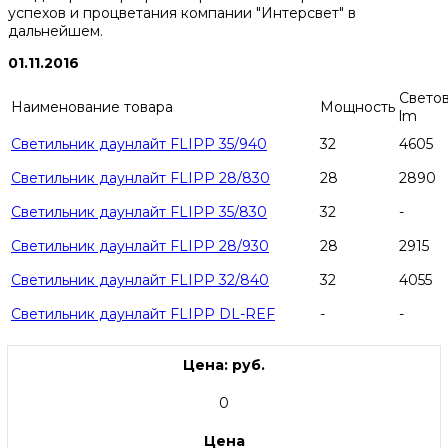
успехов и процветания компании "Интерсвет" в
дальнейшем.
01.11.2016
Светов
Наименование товара
Мощность
lm
Светильник даунлайт FLIPP 35/940
32
4605
Светильник даунлайт FLIPP 28/830
28
2890
Светильник даунлайт FLIPP 35/830
32
-
Светильник даунлайт FLIPP 28/930
28
2915
Светильник даунлайт FLIPP 32/840
32
4055
Светильник даунлайт FLIPP DL-REF
-
-
Цена: руб.
0
Цена