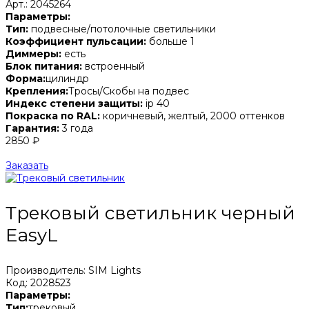
Арт.: 2045264
Параметры:
Тип:
подвесные/потолочные светильники
Коэффициент пульсации:
больше 1
Диммеры:
есть
Блок питания:
встроенный
Форма:
цилиндр
Крепления:
Тросы/Скобы на подвес
Индекс степени защиты:
ip 40
Покраска по RAL:
коричневый, желтый, 2000 оттенков
Гарантия:
3 года
2850 ₽
Заказать
Трековый светильник черный
EasyL
Производитель: SIM Lights
Код: 2028523
Параметры:
Тип:
трековый