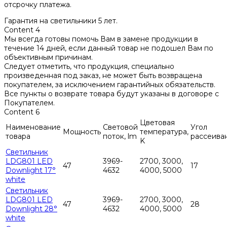
отсрочку платежа.
Гарантия на светильники 5 лет.
Content 4
Мы всегда готовы помочь Вам в замене продукции в
течение 14 дней, если данный товар не подошел Вам по
объективным причинам.
Следует отметить, что продукция, специально
произведенная под заказ, не может быть возвращена
покупателем, за исключением гарантийных обязательств.
Все пункты о возврате товара будут указаны в договоре с
Покупателем.
Content 6
Цветовая
Наименование
Световой
Угол
Мощность
температура,
товара
поток, lm
рассеива
K
Светильник
LDG801 LED
3969-
2700, 3000,
47
17
Downlight 17°
4632
4000, 5000
white
Светильник
LDG801 LED
3969-
2700, 3000,
47
28
Downlight 28°
4632
4000, 5000
white