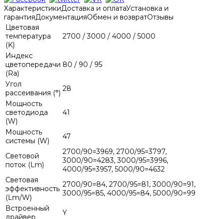
Характеристики
Доставка и оплата
Установка и
гарантия
Документация
Обмен и возврат
Отзывы
Цветовая
температура
2700 / 3000 / 4000 / 5000
(K)
Индекс
цветопередачи
80 / 90 / 95
(Ra)
Угол
28
рассеивания (°)
Мощность
светодиода
41
(W)
Мощность
47
системы (W)
2700/90=3969, 2700/95=3797,
Световой
3000/90=4283, 3000/95=3996,
поток (Lm)
4000/95=3957, 5000/90=4632
Световая
2700/90=84, 2700/95=81, 3000/90=91,
эффективность
3000/95=85, 4000/95=84, 5000/90=99
(Lm/W)
Встроенный
Y
драйвер