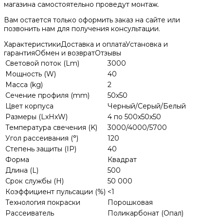
магазина самостоятельно проведут монтаж.
Вам остается только оформить заказ на сайте или
позвонить нам для получения консультации.
Характеристики
Доставка и оплата
Установка и
гарантия
Обмен и возврат
Отзывы
Световой поток (Lm)
3000
Мощность (W)
40
Масса (kg)
2
Сечение профиля (mm)
50х50
Цвет корпуса
Черный/Серый/Белый
Размеры (LхHхW)
4 по 500х50х50
Температура свечения (K)
3000/4000/5700
Угол рассеивания (°)
120
Степень защиты (IP)
40
Форма
Квадрат
Длина (L)
500
Срок службы (H)
50 000
Коэффициент пульсации (%)
<1
Технология покраски
Порошковая
Рассеиватель
Поликарбонат (Опал)