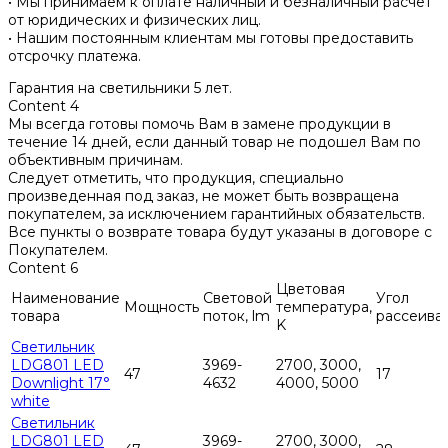
• Мы принимаем к оплате наличный и безналичный расчет
от юридических и физических лиц.
• Нашим постоянным клиентам мы готовы предоставить
отсрочку платежа.
Гарантия на светильники 5 лет.
Content 4
Мы всегда готовы помочь Вам в замене продукции в
течение 14 дней, если данный товар не подошел Вам по
объективным причинам.
Следует отметить, что продукция, специально
произведенная под заказ, не может быть возвращена
покупателем, за исключением гарантийных обязательств.
Все пункты о возврате товара будут указаны в договоре с
Покупателем.
Content 6
Цветовая
Наименование
Световой
Угол
Мощность
температура,
товара
поток, lm
рассеива
K
Светильник
LDG801 LED
3969-
2700, 3000,
47
17
Downlight 17°
4632
4000, 5000
white
Светильник
LDG801 LED
3969-
2700, 3000,