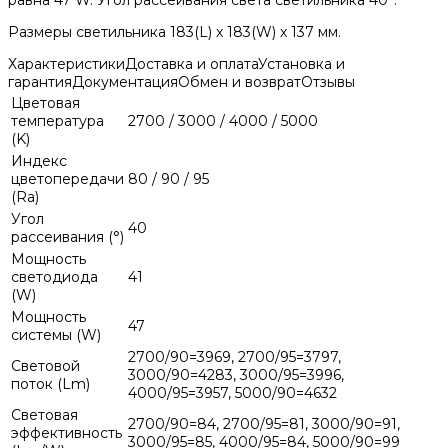
Размеры светильника 183(L) x 183(W) x 137 мм.
Характеристики
Доставка и оплата
Установка и
гарантия
Документация
Обмен и возврат
Отзывы
Цветовая
температура
2700 / 3000 / 4000 / 5000
(K)
Индекс
цветопередачи
80 / 90 / 95
(Ra)
Угол
40
рассеивания (°)
Мощность
светодиода
41
(W)
Мощность
47
системы (W)
2700/90=3969, 2700/95=3797,
Световой
3000/90=4283, 3000/95=3996,
поток (Lm)
4000/95=3957, 5000/90=4632
Световая
2700/90=84, 2700/95=81, 3000/90=91,
эффективность
3000/95=85, 4000/95=84, 5000/90=99