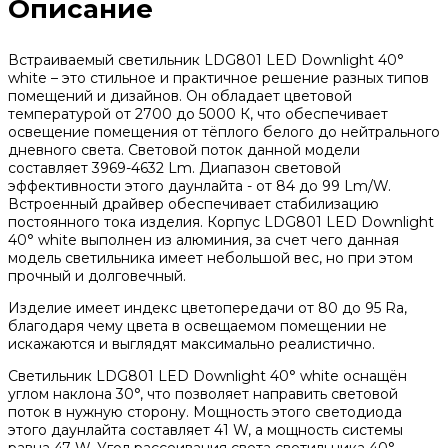
Описание
Встраиваемый светильник LDG801 LED Downlight 40°
white – это стильное и практичное решение разных типов
помещений и дизайнов. Он обладает цветовой
температурой от 2700 до 5000 К, что обеспечивает
освещение помещения от тёплого белого до нейтрального
дневного света. Световой поток данной модели
составляет 3969-4632 Lm. Диапазон световой
эффективности этого даунлайта - от 84 до 99 Lm/W.
Встроенный драйвер обеспечивает стабилизацию
постоянного тока изделия. Корпус LDG801 LED Downlight
40° white выполнен из алюминия, за счет чего данная
модель светильника имеет небольшой вес, но при этом
прочный и долговечный.
Изделие имеет индекс цветопередачи от 80 до 95 Ra,
благодаря чему цвета в освещаемом помещении не
искажаются и выглядят максимально реалистично.
Светильник LDG801 LED Downlight 40° white оснащён
углом наклона 30°, что позволяет направить световой
поток в нужную сторону. Мощность этого светодиода
этого даунлайта составляет 41 W, а мощность системы
равна 47 W. Угол рассеивания света светильника 40°.