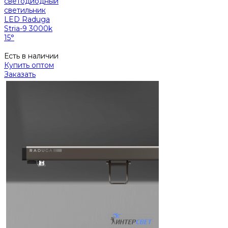
светодиодный
светильник
LED Raduga
Stria-9 3000k
15°
Есть в наличии
Купить оптом
Заказать