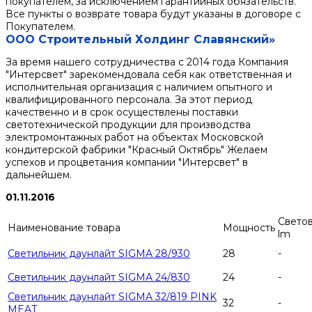
покупателем, за исключением гарантийных обязательств.
Все пункты о возврате товара будут указаны в договоре с
Покупателем.
ООО Строительный Холдинг Славянский»
За время нашего сотрудничества с 2014 года Компания
"Интерсвет" зарекомендовала себя как ответственная и
исполнительная организация с наличием опытного и
квалифицированного персонала. За этот период
качественно и в срок осуществлены поставки
светотехнической продукции для производства
электромонтажных работ на объектах Московской
кондитерской фабрики "Красный Октябрь" Желаем
успехов и процветания компании "Интерсвет" в
дальнейшем.
01.11.2016
Светов
Наименование товара
Мощность
lm
Светильник даунлайт SIGMA 28/930
28
-
Светильник даунлайт SIGMA 24/830
24
-
Светильник даунлайт SIGMA 32/819 PINK
32
-
MEAT