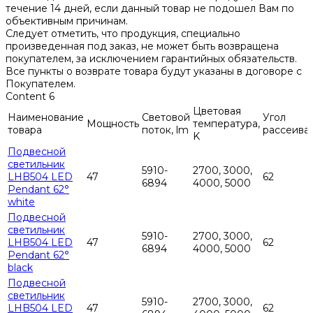
течение 14 дней, если данный товар не подошел Вам по
объективным причинам.
Следует отметить, что продукция, специально
произведенная под заказ, не может быть возвращена
покупателем, за исключением гарантийных обязательств.
Все пункты о возврате товара будут указаны в договоре с
Покупателем.
Content 6
Цветовая
Наименование
Световой
Угол
Мощность
температура,
товара
поток, lm
рассеива
K
Подвесной
светильник
5910-
2700, 3000,
LHB504 LED
47
62
6894
4000, 5000
Pendant 62°
white
Подвесной
светильник
5910-
2700, 3000,
LHB504 LED
47
62
6894
4000, 5000
Pendant 62°
black
Подвесной
светильник
5910-
2700, 3000,
LHB504 LED
47
62