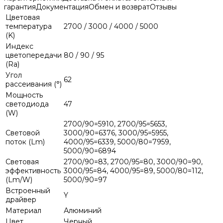
гарантия
Документация
Обмен и возврат
Отзывы
Цветовая
температура
2700 / 3000 / 4000 / 5000
(K)
Индекс
цветопередачи
80 / 90 / 95
(Ra)
Угол
62
рассеивания (°)
Мощность
светодиода
47
(W)
2700/90=5910, 2700/95=5653,
Световой
3000/90=6376, 3000/95=5955,
поток (Lm)
4000/95=6339, 5000/80=7959,
5000/90=6894
Световая
2700/90=83, 2700/95=80, 3000/90=90,
эффективность
3000/95=84, 4000/95=89, 5000/80=112,
(Lm/W)
5000/90=97
Встроенный
Y
драйвер
Материал
Алюминий
Цвет
Черный