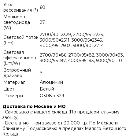
Угол
60
рассеивания (°)
Мощность
светодиода
27
(W)
2700/90=2329, 2700/95=2225,
Световой поток
3000/90=2511, 3000/95=2345,
(Lm)
4000/95=2503, 5000/90=2714
Световая
2700/90=86, 2700/95=82, 3000/90=93,
эффективность
3000/95=87, 4000/95=93, 5000/90=101
(Lm/W)
Встроенный
Y
драйвер
Материал
Алюминий
Цвет
Белый
Размеры
O308 x 329
Доставка по Москве и МО
• Самовывоз с нашего склада (По предварительному
звонку)
• Бесплатно - при заказе от 30 000 т.р. По Москве и
ближнему Подмосковью в пределах Малого Бетонного
Кольца