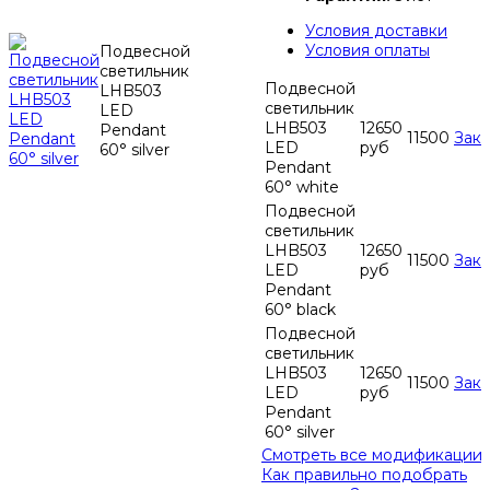
Условия доставки
Условия оплаты
Подвесной
светильник
Подвесной
LHB503
светильник
LED
LHB503
12650
Pendant
11500
Зака
LED
руб
60° silver
Pendant
60° white
Подвесной
светильник
LHB503
12650
11500
Зака
LED
руб
Pendant
60° black
Подвесной
светильник
LHB503
12650
11500
Зака
LED
руб
Pendant
60° silver
Смотреть все модификации
Как правильно подобрать