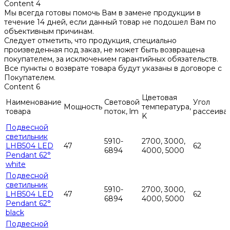
Content 4
Мы всегда готовы помочь Вам в замене продукции в
течение 14 дней, если данный товар не подошел Вам по
объективным причинам.
Следует отметить, что продукция, специально
произведенная под заказ, не может быть возвращена
покупателем, за исключением гарантийных обязательств.
Все пункты о возврате товара будут указаны в договоре с
Покупателем.
Content 6
Цветовая
Наименование
Световой
Угол
Мощность
температура,
товара
поток, lm
рассеива
K
Подвесной
светильник
5910-
2700, 3000,
LHB504 LED
47
62
6894
4000, 5000
Pendant 62°
white
Подвесной
светильник
5910-
2700, 3000,
LHB504 LED
47
62
6894
4000, 5000
Pendant 62°
black
Подвесной