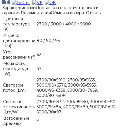
Характеристики
Доставка и оплата
Установка и
гарантия
Документация
Обмен и возврат
Отзывы
Цветовая
температура
2700 / 3000 / 4000 / 5000
(K)
Индекс
цветопередачи
80 / 90 / 95
(Ra)
Угол
62
рассеивания (°)
Мощность
светодиода
47
(W)
2700/90=5910, 2700/95=5653,
Световой
3000/90=6376, 3000/95=5955,
поток (Lm)
4000/95=6339, 5000/80=7959,
5000/90=6894
Световая
2700/90=83, 2700/95=80, 3000/90=90,
эффективность
3000/95=84, 4000/95=89, 5000/80=112,
(Lm/W)
5000/90=97
Встроенный
Y
драйвер