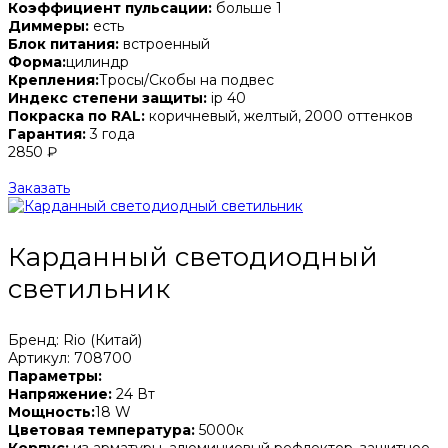
Коэффициент пульсации:
больше 1
Диммеры:
есть
Блок питания:
встроенный
Форма:
цилиндр
Крепления:
Тросы/Скобы на подвес
Индекс степени защиты:
ip 40
Покраска по RAL:
коричневый, желтый, 2000 оттенков
Гарантия:
3 года
2850 ₽
Заказать
Карданный светодиодный
светильник
Бренд: Rio (Китай)
Артикул: 708700
Параметры:
Напряжение:
24 Вт
Мощность:
18 W
Цветовая температура:
5000к
Корпус:
из арматуры, алюминиевый рефлектор, защитное