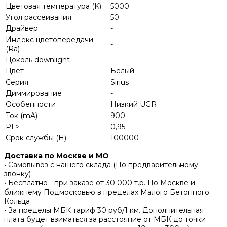
Цветовая температура (K)
5000
Угол рассеивания
50
Драйвер
-
Индекс цветопередачи
-
(Ra)
Цоколь downlight
-
Цвет
Белый
Серия
Sirius
Диммирование
-
Особенности
Низкий UGR
Ток (mA)
900
PF>
0,95
Срок службы (H)
100000
Доставка по Москве и МО
• Самовывоз с нашего склада (По предварительному
звонку)
• Бесплатно - при заказе от 30 000 т.р. По Москве и
ближнему Подмосковью в пределах Малого Бетонного
Кольца
• За пределы МБК тариф 30 руб/1 км. Дополнительная
плата будет взиматься за расстояние от МБК до точки