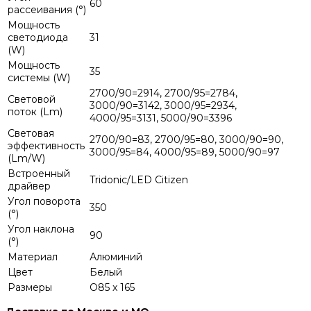
60
рассеивания (°)
Мощность
светодиода
31
(W)
Мощность
35
системы (W)
2700/90=2914, 2700/95=2784,
Световой
3000/90=3142, 3000/95=2934,
поток (Lm)
4000/95=3131, 5000/90=3396
Световая
2700/90=83, 2700/95=80, 3000/90=90,
эффективность
3000/95=84, 4000/95=89, 5000/90=97
(Lm/W)
Встроенный
Tridonic/LED Citizen
драйвер
Угол поворота
350
(°)
Угол наклона
90
(°)
Материал
Алюминий
Цвет
Белый
Размеры
O85 x 165