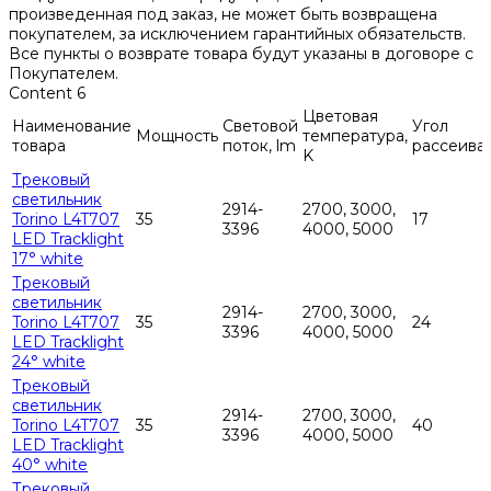
произведенная под заказ, не может быть возвращена
покупателем, за исключением гарантийных обязательств.
Все пункты о возврате товара будут указаны в договоре с
Покупателем.
Content 6
Цветовая
Наименование
Световой
Угол
Мощность
температура,
товара
поток, lm
рассеива
K
Трековый
светильник
2914-
2700, 3000,
Torino L4T707
35
17
3396
4000, 5000
LED Tracklight
17° white
Трековый
светильник
2914-
2700, 3000,
Torino L4T707
35
24
3396
4000, 5000
LED Tracklight
24° white
Трековый
светильник
2914-
2700, 3000,
Torino L4T707
35
40
3396
4000, 5000
LED Tracklight
40° white
Трековый