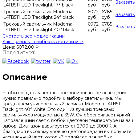
Заказать
L4TB511 LED Tracklight 17° black
руб
руб
Трековый светильник Moderna
6072
6785
Заказать
L4TB511 LED Tracklight 24° black
руб
руб
Трековый светильник Moderna
6072
6785
Заказать
L4TB511 LED Tracklight 40° black
руб
руб
Смотреть все модификации
Как правильно выбрать светильник?
Цена:
6072,00
₽
Поделиться:
Описание
Чтобы создать качественное зонированное освещение
нужно правильно подойти к выбору светильника. Мы
предлагаем универсальный вариант Moderna L4TB511
Tracklight 40° white. Это один из лучших трековых
светильников мощностью в 35W. Он обеспечивает яркий
направленный свет с любой цветовой температуре на ваш
выбор. Диапазон варьируется от 2700 до 5000К. А
благодаря высокому уровню цветопередачи вы получите
насыщенный цвет, который подойдет для любых