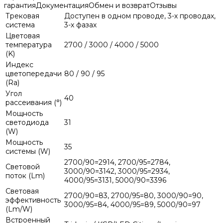
гарантия
Документация
Обмен и возврат
Отзывы
Трековая
Доступен в одном проводе, 3-х проводах,
система
3-х фазах
Цветовая
температура
2700 / 3000 / 4000 / 5000
(K)
Индекс
цветопередачи
80 / 90 / 95
(Ra)
Угол
40
рассеивания (°)
Мощность
светодиода
31
(W)
Мощность
35
системы (W)
2700/90=2914, 2700/95=2784,
Световой
3000/90=3142, 3000/95=2934,
поток (Lm)
4000/95=3131, 5000/90=3396
Световая
2700/90=83, 2700/95=80, 3000/90=90,
эффективность
3000/95=84, 4000/95=89, 5000/90=97
(Lm/W)
Встроенный