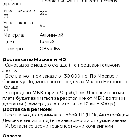
Tridonic / KGP/LED Citizen/Luminus
драйвер
Угол поворота
350
(°)
Угол наклона
90
(°)
Материал
Алюминий
Цвет
Белый
Размеры
O85 x 165
Доставка по Москве и МО
• Самовывоз с нашего склада (По предварительному
звонку)
• Бесплатно - при заказе от 30 000 т.р. По Москве и
ближнему Подмосковью в пределах Малого Бетонного
Кольца
• За пределы МБК тариф 30 руб/1 км. Дополнительная
плата будет взиматься за расстояние от МБК до точки
доставки (пример: дополнительные 10 км = 300 р.)
Доставка в регионы
• Бесплатно до терминала любой ТК (ПЭК, Автотрейдинг,
Деловые линии и т.д.) вне зависимости от суммы заказа.
• Работаем со всеми транспортными компаниями
Оплата: