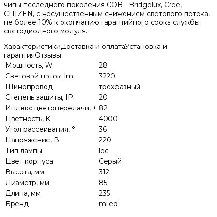
чипы последнего поколения COB - Bridgelux, Cree,
CITIZEN, с несущественным снижением светового потока,
не более 10% к окончанию гарантийного срока службы
светодиодного модуля.
Характеристики
Доставка и оплата
Установка и
гарантия
Отзывы
Мощность, W
28
Световой поток, lm
3220
Шинопровод
трехфазный
Степень защиты, IP
20
Индекс цветопередачи, +
82
Цветность, К
4000
Угол рассеивания, °
36
Напряжение, В
220
Тип лампы
led
Цвет корпуса
Серый
Высота, мм
312
Диаметр, мм
85
Длина, мм
235
Бренд
miled