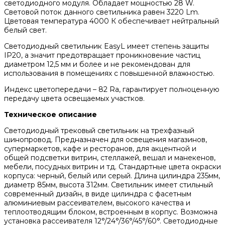
светодиодного модуля. Обладает мощностью 28 W.
Световой поток данного светильника равен 3220 Lm.
Цветовая температура 4000 К обеспечивает нейтральный
белый свет.
Светодиодный светильник EasyL имеет степень защиты
IP20, а значит предотвращает проникновение частиц
диаметром 12,5 мм и более и не рекомендован для
использования в помещениях с повышенной влажностью.
Индекс цветопередачи – 82 Ra, гарантирует полноценную
передачу цвета освещаемых участков.
Техническое описание
Светодиодный трековый светильник на трехфазный
шинопровод. Предназначен для освещения магазинов,
супермаркетов, кафе и ресторанов, для акцентной и
общей подсветки витрин, стеллажей, вешал и манекенов,
мебели, посудных витрин и тд. Стандартные цвета окраски
корпуса: черный, белый или серый. Длина цилиндра 235мм,
диаметр 85мм, высота 312мм. Светильник имеет стильный
современный дизайн, в виде цилиндра с фасетным
алюминиевым рассеивателем, высокого качества и
теплоотводящим блоком, встроенным в корпус. Возможна
установка рассеивателя 12°/24°/36°/45°/60°. Светодиодные