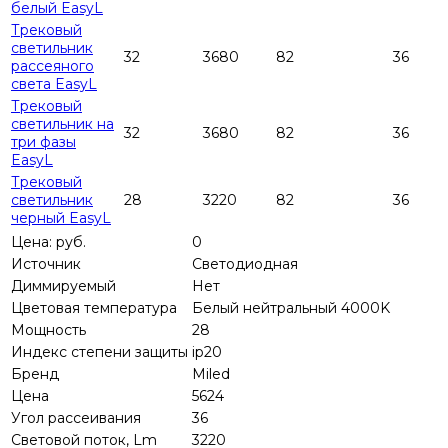
белый EasyL
Трековый
светильник
32
3680
82
36
рассеяного
света EasyL
Трековый
светильник на
32
3680
82
36
три фазы
EasyL
Трековый
светильник
28
3220
82
36
черный EasyL
Цена: руб.
0
Источник
Светодиодная
Диммируемый
Нет
Цветовая температура
Белый нейтральный 4000K
Мощность
28
Индекс степени защиты
ip20
Бренд
Miled
Цена
5624
Угол рассеивания
36
Световой поток, Lm
3220