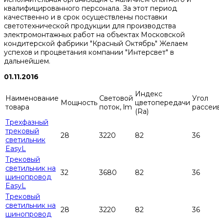
квалифицированного персонала. За этот период
качественно и в срок осуществлены поставки
светотехнической продукции для производства
электромонтажных работ на объектах Московской
кондитерской фабрики "Красный Октябрь" Желаем
успехов и процветания компании "Интерсвет" в
дальнейшем.
01.11.2016
Индекс
Наименование
Световой
Угол
Мощность
цветопередачи
товара
поток, lm
рассеи
(Ra)
Трехфазный
трековый
28
3220
82
36
светильник
EasyL
Трековый
светильник на
32
3680
82
36
шинопровод
EasyL
Трековый
светильник на
28
3220
82
36
шинопровод