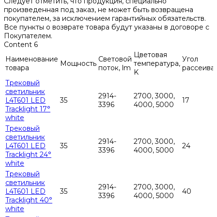
Следует отметить, что продукция, специально
произведенная под заказ, не может быть возвращена
покупателем, за исключением гарантийных обязательств.
Все пункты о возврате товара будут указаны в договоре с
Покупателем.
Content 6
Цветовая
Наименование
Световой
Угол
Мощность
температура,
товара
поток, lm
рассеива
K
Трековый
светильник
2914-
2700, 3000,
L4T601 LED
35
17
3396
4000, 5000
Tracklight 17°
white
Трековый
светильник
2914-
2700, 3000,
L4T601 LED
35
24
3396
4000, 5000
Tracklight 24°
white
Трековый
светильник
2914-
2700, 3000,
L4T601 LED
35
40
3396
4000, 5000
Tracklight 40°
white