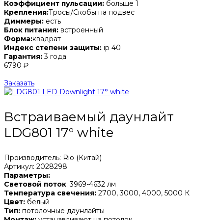
Коэффициент пульсации:
больше 1
Крепления:
Тросы/Скобы на подвес
Диммеры:
есть
Блок питания:
встроенный
Форма:
квадрат
Индекс степени защиты:
ip 40
Гарантия:
3 года
6790 ₽
Заказать
Встраиваемый даунлайт
LDG801 17° white
Производитель: Rio (Китай)
Артикул: 2028298
Параметры:
Световой поток
: 3969-4632 лм
Температура свечения:
2700, 3000, 4000, 5000 К
Цвет:
белый
Тип:
потолочные даунлайты
Монтаж:
устанавливают на потолок