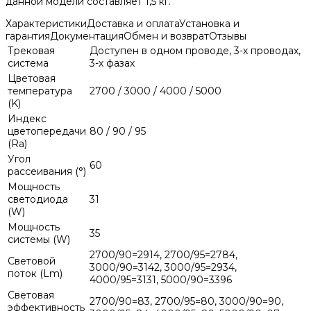
данной модели составляет 1,5 кг.
Характеристики
Доставка и оплата
Установка и
гарантия
Документация
Обмен и возврат
Отзывы
Трековая
Доступен в одном проводе, 3-х проводах,
система
3-х фазах
Цветовая
температура
2700 / 3000 / 4000 / 5000
(K)
Индекс
цветопередачи
80 / 90 / 95
(Ra)
Угол
60
рассеивания (°)
Мощность
светодиода
31
(W)
Мощность
35
системы (W)
2700/90=2914, 2700/95=2784,
Световой
3000/90=3142, 3000/95=2934,
поток (Lm)
4000/95=3131, 5000/90=3396
Световая
2700/90=83, 2700/95=80, 3000/90=90,
эффективность