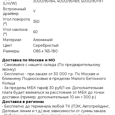
3000/95=84, 4000/95=89, 5000/90=97
(Lm/W)
Встроенный
Y
драйвер
Угол поворота
350
(°)
Угол наклона
60
(°)
Материал
Алюминий
Цвет
Серебристый
Размеры
O85 x 165-180
Доставка по Москве и МО
• Самовывоз с нашего склада (По предварительному
звонку)
• Бесплатно - при заказе от 30 000 т.р. По Москве и
ближнему Подмосковью в пределах Малого Бетонного
Кольца
• За пределы МБК тариф 30 руб/1 км. Дополнительная
плата будет взиматься за расстояние от МБК до точки
доставки (пример: дополнительные 10 км = 300 р.)
Доставка в регионы
• Бесплатно до терминала любой ТК (ПЭК, Автотрейдинг,
Деловые линии и т.д.) вне зависимости от суммы заказа.