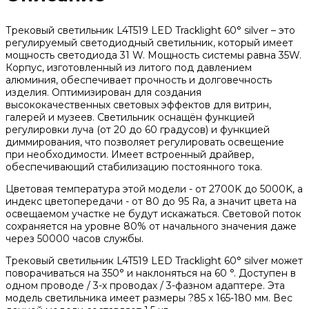
Трековый светильник L4T519 LED Tracklight 60° silver – это
регулируемый светодиодный светильник, который имеет
мощность светодиода 31 W. Мощность системы равна 35W.
Корпус, изготовленный из литого под давлением
алюминия, обеспечивает прочность и долговечность
изделия. Оптимизирован для создания
высококачественных световых эффектов для витрин,
галерей и музеев. Светильник оснащён функцией
регулировки луча (от 20 до 60 градусов) и функцией
диммирования, что позволяет регулировать освещение
при необходимости. Имеет встроенный драйвер,
обеспечивающий стабилизацию постоянного тока.
Цветовая температура этой модели - от 2700K до 5000K, а
индекс цветопередачи - от 80 до 95 Ra, а значит цвета на
освещаемом участке не будут искажаться. Световой поток
сохраняется на уровне 80% от начального значения даже
через 50000 часов службы.
Трековый светильник L4T519 LED Tracklight 60° silver может
поворачиваться на 350° и наклоняться на 60 °. Доступен в
одном проводе / 3-х проводах / 3-фазном адаптере. Эта
модель светильника имеет размеры ?85 x 165-180 мм. Вес