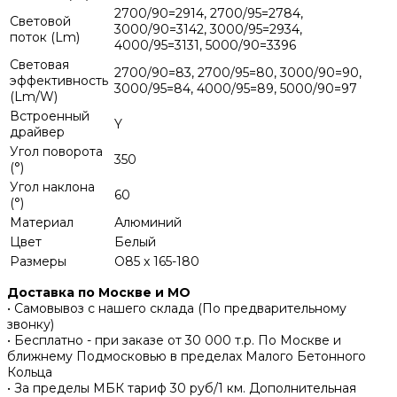
2700/90=2914, 2700/95=2784,
Световой
3000/90=3142, 3000/95=2934,
поток (Lm)
4000/95=3131, 5000/90=3396
Световая
2700/90=83, 2700/95=80, 3000/90=90,
эффективность
3000/95=84, 4000/95=89, 5000/90=97
(Lm/W)
Встроенный
Y
драйвер
Угол поворота
350
(°)
Угол наклона
60
(°)
Материал
Алюминий
Цвет
Белый
Размеры
O85 x 165-180
Доставка по Москве и МО
• Самовывоз с нашего склада (По предварительному
звонку)
• Бесплатно - при заказе от 30 000 т.р. По Москве и
ближнему Подмосковью в пределах Малого Бетонного
Кольца
• За пределы МБК тариф 30 руб/1 км. Дополнительная