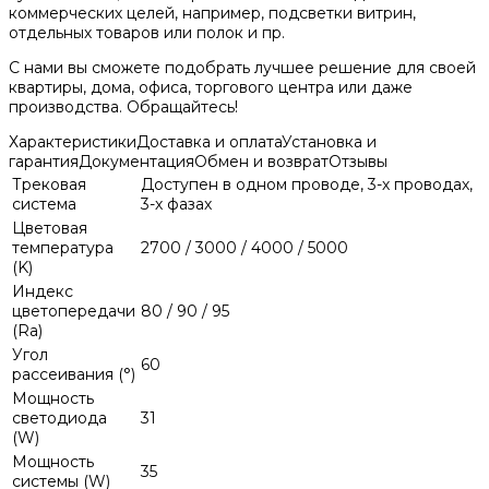
коммерческих целей, например, подсветки витрин,
отдельных товаров или полок и пр.
С нами вы сможете подобрать лучшее решение для своей
квартиры, дома, офиса, торгового центра или даже
производства. Обращайтесь!
Характеристики
Доставка и оплата
Установка и
гарантия
Документация
Обмен и возврат
Отзывы
Трековая
Доступен в одном проводе, 3-х проводах,
система
3-х фазах
Цветовая
температура
2700 / 3000 / 4000 / 5000
(K)
Индекс
цветопередачи
80 / 90 / 95
(Ra)
Угол
60
рассеивания (°)
Мощность
светодиода
31
(W)
Мощность
35
системы (W)