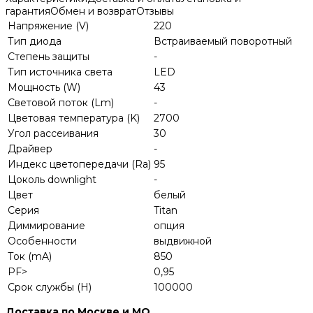
гарантия
Обмен и возврат
Отзывы
Напряжение (V)
220
Тип диода
Встраиваемый поворотный
Степень защиты
-
Тип источника света
LED
Мощность (W)
43
Световой поток (Lm)
-
Цветовая температура (K)
2700
Угол рассеивания
30
Драйвер
-
Индекс цветопередачи (Ra)
95
Цоколь downlight
-
Цвет
белый
Серия
Titan
Диммирование
опция
Особенности
выдвижной
Ток (mA)
850
PF>
0,95
Срок службы (H)
100000
Доставка по Москве и МО