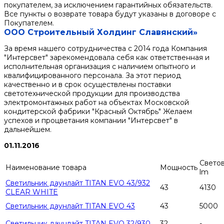
покупателем, за исключением гарантийных обязательств.
Все пункты о возврате товара будут указаны в договоре с
Покупателем.
ООО Строительный Холдинг Славянский»
За время нашего сотрудничества с 2014 года Компания
"Интерсвет" зарекомендовала себя как ответственная и
исполнительная организация с наличием опытного и
квалифицированного персонала. За этот период
качественно и в срок осуществлены поставки
светотехнической продукции для производства
электромонтажных работ на объектах Московской
кондитерской фабрики "Красный Октябрь" Желаем
успехов и процветания компании "Интерсвет" в
дальнейшем.
01.11.2016
Светов
Наименование товара
Мощность
lm
Светильник даунлайт TITAN EVO 43/932
43
4130
CLEAR WHITE
Светильник даунлайт TITAN EVO 43
43
5000
Светильник даунлайт TITAN EVO 32/930
32
-