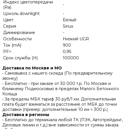
Индекс цветопередачи
-
(Ra)
Цоколь downlight
-
Цвет
Белый
Серия
Sirius
Диммирование
-
Особенности
Низкий UGR
Ток (mA)
900
PF>
0,95
Срок службы (H)
100000
Доставка по Москве и МО
• Самовывоз с нашего склада (По предварительному
звонку)
• Бесплатно - при заказе от 30 000 т.р. По Москве и
ближнему Подмосковью в пределах Малого Бетонного
Кольца
• За пределы МБК тариф 30 руб/1 км. Дополнительная
плата будет взиматься за расстояние от МБК до точки
доставки (пример: дополнительные 10 км = 300 р.)
Доставка в регионы
• Бесплатно до терминала любой ТК (ПЭК, Автотрейдинг,
Деловые линии и т.д.) вне зависимости от суммы заказа.