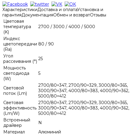
Характеристики
Доставка и оплата
Установка и
гарантия
Документация
Обмен и возврат
Отзывы
Цветовая
температура
2700 / 3000 / 4000 / 5000
(K)
Индекс
цветопередачи
80 / 90
(Ra)
Угол
25
рассеивания (°)
Мощность
светодиода
5
(W)
2700/80=347, 2700/90=329, 3000/80=365,
Световой
3000/90=347, 4000/80=383, 4000/90=362,
поток (Lm)
5000/80=412
Световая
2700/80=347, 2700/90=329, 3000/80=365,
эффективность
3000/90=347, 4000/80=383, 4000/90=362,
(Lm/W)
5000/80=412
Встроенный
N
драйвер
Материал
Алюминий