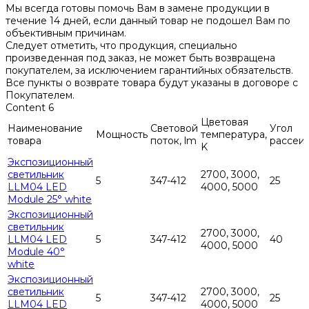
Мы всегда готовы помочь Вам в замене продукции в
течение 14 дней, если данный товар не подошел Вам по
объективным причинам.
Следует отметить, что продукция, специально
произведенная под заказ, не может быть возвращена
покупателем, за исключением гарантийных обязательств.
Все пункты о возврате товара будут указаны в договоре с
Покупателем.
Content 6
Цветовая
Наименование
Световой
Угол
Мощность
температура,
товара
поток, lm
рассеи
K
Экспозиционный
светильник
2700, 3000,
5
347-412
25
LLM04 LED
4000, 5000
Module 25° white
Экспозиционный
светильник
2700, 3000,
LLM04 LED
5
347-412
40
4000, 5000
Module 40°
white
Экспозиционный
светильник
2700, 3000,
5
347-412
25
LLM04 LED
4000, 5000