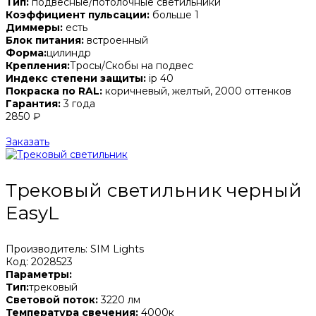
Тип:
подвесные/потолочные светильники
Коэффициент пульсации:
больше 1
Диммеры:
есть
Блок питания:
встроенный
Форма:
цилиндр
Крепления:
Тросы/Скобы на подвес
Индекс степени защиты:
ip 40
Покраска по RAL:
коричневый, желтый, 2000 оттенков
Гарантия:
3 года
2850 ₽
Заказать
Трековый светильник черный
EasyL
Производитель: SIM Lights
Код: 2028523
Параметры:
Тип:
трековый
Световой поток:
3220 лм
Температура свечения:
4000к