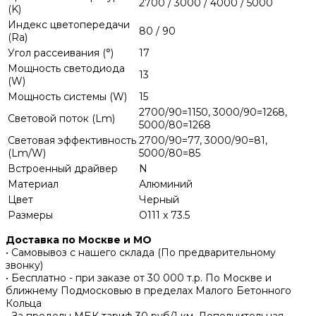
2700 / 3000 / 4000 / 5000
(K)
Индекс цветопередачи
80 / 90
(Ra)
Угол рассеивания (°)
17
Мощность светодиода
13
(W)
Мощность системы (W)
15
2700/90=1150, 3000/90=1268,
Световой поток (Lm)
5000/80=1268
Световая эффективность
2700/90=77, 3000/90=81,
(Lm/W)
5000/80=85
Встроенный драйвер
N
Материал
Алюминий
Цвет
Черный
Размеры
O111 x 73.5
Доставка по Москве и МО
• Самовывоз с нашего склада (По предварительному
звонку)
• Бесплатно - при заказе от 30 000 т.р. По Москве и
ближнему Подмосковью в пределах Малого Бетонного
Кольца