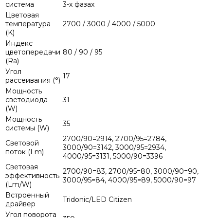
система
3-х фазах
Цветовая
температура
2700 / 3000 / 4000 / 5000
(K)
Индекс
цветопередачи
80 / 90 / 95
(Ra)
Угол
17
рассеивания (°)
Мощность
светодиода
31
(W)
Мощность
35
системы (W)
2700/90=2914, 2700/95=2784,
Световой
3000/90=3142, 3000/95=2934,
поток (Lm)
4000/95=3131, 5000/90=3396
Световая
2700/90=83, 2700/95=80, 3000/90=90,
эффективность
3000/95=84, 4000/95=89, 5000/90=97
(Lm/W)
Встроенный
Tridonic/LED Citizen
драйвер
Угол поворота