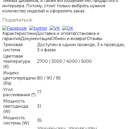
темных дизайнов, а также воплощении нестандартного
интерьера. Потому, стоит только выбрать нужное
количество изделий и оформлять заказ.
Поделиться:
Характеристики
Доставка и оплата
Установка и
гарантия
Документация
Обмен и возврат
Отзывы
Трековая
Доступен в одном проводе, 3-х проводах,
система
3-х фазах
Цветовая
температура
2700 / 3000 / 4000 / 5000
(K)
Индекс
цветопередачи
80 / 90 / 95
(Ra)
Угол
17
рассеивания (°)
Мощность
светодиода
31
(W)
Мощность
35
системы (W)