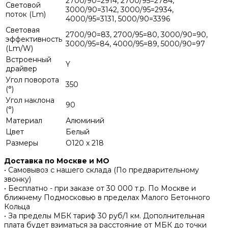
2700/90=2914, 2700/95=2784,
Световой
3000/90=3142, 3000/95=2934,
поток (Lm)
4000/95=3131, 5000/90=3396
Световая
2700/90=83, 2700/95=80, 3000/90=90,
эффективность
3000/95=84, 4000/95=89, 5000/90=97
(Lm/W)
Встроенный
Y
драйвер
Угол поворота
350
(°)
Угол наклона
90
(°)
Материал
Алюминий
Цвет
Белый
Размеры
O120 x 218
Доставка по Москве и МО
• Самовывоз с нашего склада (По предварительному
звонку)
• Бесплатно - при заказе от 30 000 т.р. По Москве и
ближнему Подмосковью в пределах Малого Бетонного
Кольца
• За пределы МБК тариф 30 руб/1 км. Дополнительная
плата будет взиматься за расстояние от МБК до точки