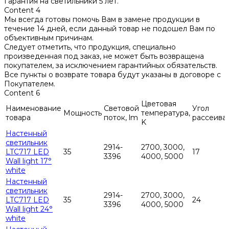
Гарантия на светильники 5 лет.
Content 4
Мы всегда готовы помочь Вам в замене продукции в
течение 14 дней, если данный товар не подошел Вам по
объективным причинам.
Следует отметить, что продукция, специально
произведенная под заказ, не может быть возвращена
покупателем, за исключением гарантийных обязательств.
Все пункты о возврате товара будут указаны в договоре с
Покупателем.
Content 6
Цветовая
Наименование
Световой
Угол
Мощность
температура,
товара
поток, lm
рассеива
K
Настенный
светильник
2914-
2700, 3000,
LTC717 LED
35
17
3396
4000, 5000
Wall light 17°
white
Настенный
светильник
2914-
2700, 3000,
LTC717 LED
35
24
3396
4000, 5000
Wall light 24°
white