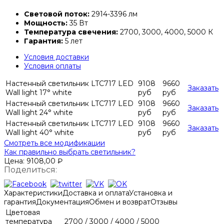
Световой поток:
2914-3396 лм
Мощность:
35 Вт
Температура свечения:
2700, 3000, 4000, 5000 К
Гарантия:
5 лет
Условия доставки
Условия оплаты
Настенный светильник LTC717 LED
9108
9660
Заказать
Wall light 17° white
руб
руб
Настенный светильник LTC717 LED
9108
9660
Заказать
Wall light 24° white
руб
руб
Настенный светильник LTC717 LED
9108
9660
Заказать
Wall light 40° white
руб
руб
Смотреть все модификации
Как правильно выбрать светильник?
Цена:
9108,00
₽
Поделиться:
Характеристики
Доставка и оплата
Установка и
гарантия
Документация
Обмен и возврат
Отзывы
Цветовая
температура
2700 / 3000 / 4000 / 5000