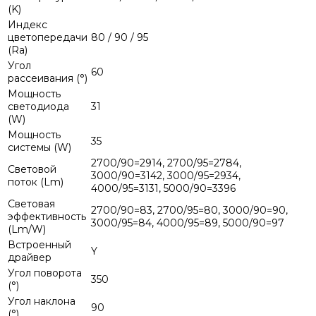
(K)
Индекс
цветопередачи
80 / 90 / 95
(Ra)
Угол
60
рассеивания (°)
Мощность
светодиода
31
(W)
Мощность
35
системы (W)
2700/90=2914, 2700/95=2784,
Световой
3000/90=3142, 3000/95=2934,
поток (Lm)
4000/95=3131, 5000/90=3396
Световая
2700/90=83, 2700/95=80, 3000/90=90,
эффективность
3000/95=84, 4000/95=89, 5000/90=97
(Lm/W)
Встроенный
Y
драйвер
Угол поворота
350
(°)
Угол наклона
90
(°)