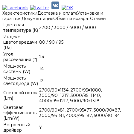
Характеристики
Доставка и оплата
Установка и
гарантия
Документация
Обмен и возврат
Отзывы
Цветовая
2700 / 3000 / 4000 / 5000
температура (K)
Индекс
цветопередачи
80 / 90 / 95
(Ra)
Угол
24
рассеивания (°)
Мощность
14
системы (W)
Мощность
12
светодиода (W)
2700/90=1134, 2700/95=1080,
Световой поток
3000/90=1217, 3000/95=1140,
(Lm)
4000/95=1217, 5000/90=1318
Световая
2700/90=81, 2700/95=77, 3000/90=87,
эффективность
3000/95=81, 4000/95=87, 5000/90=94
(Lm/W)
Встроенный
Y
драйвер