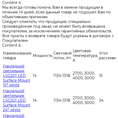
Content 4
Мы всегда готовы помочь Вам в замене продукции в
течение 14 дней, если данный товар не подошел Вам по
объективным причинам.
Следует отметить, что продукция, специально
произведенная под заказ, не может быть возвращена
покупателем, за исключением гарантийных обязательств.
Все пункты о возврате товара будут указаны в договоре с
Покупателем.
Content 6
Цветовая
Наименование
Световой
Угол
Мощность
температура,
товара
поток, lm
рассеива
K
Накладной
светильник
2700, 3000,
LSC201 LED
14
1134-1318
15
4000, 5000
Surface Mount
15° white
Накладной
светильник
2700, 3000,
LSC201 LED
14
1134-1318
24
4000, 5000
Surface Mount
24° white
Накладной