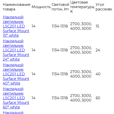
Цветовая
Наименование
Световой
Угол
Мощность
температура,
товара
поток, lm
рассеива
K
Накладной
светильник
2700, 3000,
LSC201 LED
14
1134-1318
15
4000, 5000
Surface Mount
15° white
Накладной
светильник
2700, 3000,
LSC201 LED
14
1134-1318
24
4000, 5000
Surface Mount
24° white
Накладной
светильник
2700, 3000,
LSC201 LED
14
1134-1318
40
4000, 5000
Surface Mount
40° white
Накладной
светильник
2700, 3000,
LSC201 LED
14
1134-1318
60
4000, 5000
Surface Mount
60° white
Накладной