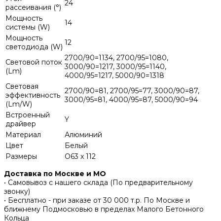
24
рассеивания (°)
Мощность
14
системы (W)
Мощность
12
светодиода (W)
2700/90=1134, 2700/95=1080,
Световой поток
3000/90=1217, 3000/95=1140,
(Lm)
4000/95=1217, 5000/90=1318
Световая
2700/90=81, 2700/95=77, 3000/90=87,
эффективность
3000/95=81, 4000/95=87, 5000/90=94
(Lm/W)
Встроенный
Y
драйвер
Материал
Алюминий
Цвет
Белый
Размеры
O63 x 112
Доставка по Москве и МО
• Самовывоз с нашего склада (По предварительному
звонку)
• Бесплатно - при заказе от 30 000 т.р. По Москве и
ближнему Подмосковью в пределах Малого Бетонного
Кольца