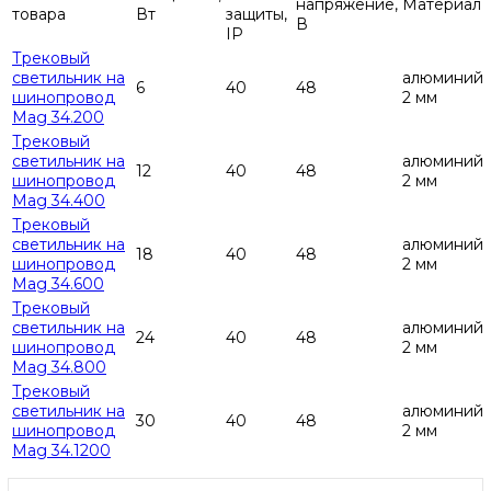
напряжение,
Материал
товара
Вт
защиты,
В
IP
Трековый
светильник на
алюминий
6
40
48
шинопровод
2 мм
Mag 34.200
Трековый
светильник на
алюминий
12
40
48
шинопровод
2 мм
Mag 34.400
Трековый
светильник на
алюминий
18
40
48
шинопровод
2 мм
Mag 34.600
Трековый
светильник на
алюминий
24
40
48
шинопровод
2 мм
Mag 34.800
Трековый
светильник на
алюминий
30
40
48
шинопровод
2 мм
Mag 34.1200