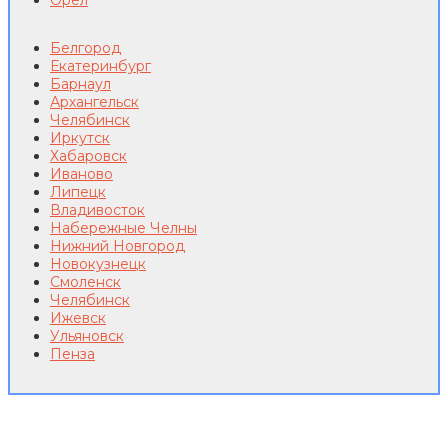
Орел
Белгород
Екатеринбург
Барнаул
Архангельск
Челябинск
Иркутск
Хабаровск
Иваново
Липецк
Владивосток
Набережные Челны
Нижний Новгород
Новокузнецк
Смоленск
Челябинск
Ижевск
Ульяновск
Пенза