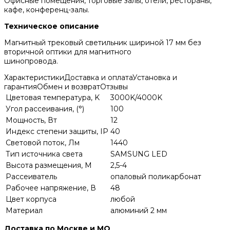
Офисные помещения, торговые залы, отели, рестораны,
кафе, конференц-залы.
Техническое описание
Магнитный трековый светильник шириной 17 мм без
вторичной оптики для магнитного
шинопровода.
Характеристики
Доставка и оплата
Установка и
гарантия
Обмен и возврат
Отзывы
Цветовая температура, K
3000K/4000K
Угол рассеивания, (°)
100
Мощность, Вт
12
Индекс степени защиты, IP
40
Световой поток, Лм
1440
Тип источника света
SAMSUNG LED
Высота размещения, М
2,5-4
Рассеиватель
опаловый поликарбонат
Рабочее напряжение, В
48
Цвет корпуса
любой
Материал
алюминий 2 мм
Доставка по Москве и МО