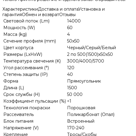
Характеристики
Доставка и оплата
Установка и
гарантия
Обмен и возврат
Отзывы
Световой поток (Lm)
14000
Мощность (W)
60
Масса (kg)
4
Сечение профиля (mm)
50х50
Цвет корпуса
Черный/Серый/Белый
Размеры (LхHхW)
2 по 500(1500)х50х50
Температура свечения (K)
3000/4000/5700
Угол рассеивания (°)
120
Степень защиты (IP)
40
Форма
Прямоугольник
Длина (L)
1500
Срок службы (H)
50 000
Коэффициент пульсации (%)
<1
Технология покраски
Порошковая
Рассеиватель
Поликарбонат (Опал)
Блок питания
Встроенный
Напряжение (V)
170-240
Крепление
Тросы/Скобы