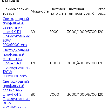
01.11.2016
Наименование
Световой
Цветовая
Угол
Мощность
товара
поток, lm
температура, K
рассе
Светодиодный
профильный
светильник
Line-4K-R1
60
5000
3000/4000/5700
120
Прямоугольник
60W
500х1000mm
Светодиодный
профильный
светильник
Line-4K-R1
120
11000
3000/4000/5700
120
Прямоугольник
120W
500х1000mm
Светодиодный
профильный
светильник
Line-4K-R2
80
7000
3000/4000/5700
120
Прямоугольник
80W
500х1500mm