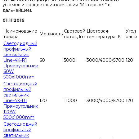
успехов и процветания компании "Интерсвет" в
дальнейшем.
01.11.2016
Наименование
Световой
Цветовая
Угол
Мощность
товара
поток, lm
температура, K
рассе
Светодиодный
профильный
светильник
Line-4K-R1
60
5000
3000/4000/5700
120
Прямоугольник
60W
500х1000mm
Светодиодный
профильный
светильник
Line-4K-R1
120
11000
3000/4000/5700
120
Прямоугольник
120W
500х1000mm
Светодиодный
профильный
светильник