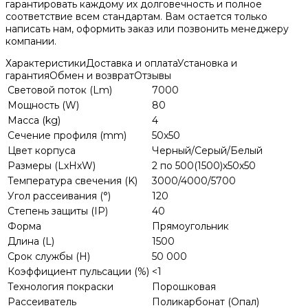
гарантировать каждому их долговечность и полное
соответствие всем стандартам. Вам остается только
написать нам, оформить заказ или позвонить менеджеру
компании.
Характеристики
Доставка и оплата
Установка и
гарантия
Обмен и возврат
Отзывы
Световой поток (Lm)
7000
Мощность (W)
80
Масса (kg)
4
Сечение профиля (mm)
50х50
Цвет корпуса
Черный/Серый/Белый
Размеры (LхHхW)
2 по 500(1500)х50х50
Температура свечения (K)
3000/4000/5700
Угол рассеивания (°)
120
Степень защиты (IP)
40
Форма
Прямоугольник
Длина (L)
1500
Срок службы (H)
50 000
Коэффициент пульсации (%)
<1
Технология покраски
Порошковая
Рассеиватель
Поликарбонат (Опал)