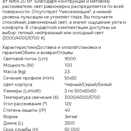
Вт либо 20 Вт. Благодаря конструкции и матовому
рассеивателю свет равномерно распределяется по всей
поверхности. Отсутствует "пикселизация", а низкий
уровень пульсации не утомляет глаза. Вы получаете
спокойный, равномерный свет, а значит ощущение уюта и
комфорта. В стандартной комплектации доступны на
выбор: теплый, нейтральный или холодный свет
(3000/4000/5700 K).
Характеристики
Доставка и оплата
Установка и
гарантия
Обмен и возврат
Отзывы
Световой поток (Lm)
9000
Мощность (W)
100
Масса (kg)
2,5
Сечение профиля (mm)
50х50
Цвет корпуса
Черный/Серый/Белый
Размеры (LхHхW)
3 по 500х50х50
Температура свечения (K)
3000/4000/5700
Угол рассеивания (°)
120
Степень защиты (IP)
40
Форма
Зигзаг
Длина (L)
2500
Срок службы (H)
50 000