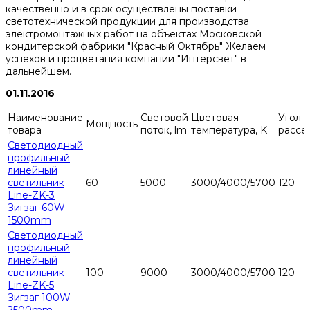
качественно и в срок осуществлены поставки
светотехнической продукции для производства
электромонтажных работ на объектах Московской
кондитерской фабрики "Красный Октябрь" Желаем
успехов и процветания компании "Интерсвет" в
дальнейшем.
01.11.2016
Наименование
Световой
Цветовая
Угол
Мощность
товара
поток, lm
температура, K
рассе
Светодиодный
профильный
линейный
светильник
60
5000
3000/4000/5700
120
Line-ZK-3
Зигзаг 60W
1500mm
Светодиодный
профильный
линейный
светильник
100
9000
3000/4000/5700
120
Line-ZK-5
Зигзаг 100W