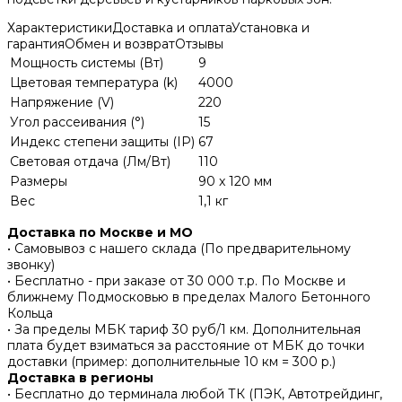
Характеристики
Доставка и оплата
Установка и
гарантия
Обмен и возврат
Отзывы
Мощность системы (Вт)
9
Цветовая температура (k)
4000
Напряжение (V)
220
Угол рассеивания (°)
15
Индекс степени защиты (IP)
67
Световая отдача (Лм/Вт)
110
Размеры
90 x 120 мм
Вес
1,1 кг
Доставка по Москве и МО
• Самовывоз с нашего склада (По предварительному
звонку)
• Бесплатно - при заказе от 30 000 т.р. По Москве и
ближнему Подмосковью в пределах Малого Бетонного
Кольца
• За пределы МБК тариф 30 руб/1 км. Дополнительная
плата будет взиматься за расстояние от МБК до точки
доставки (пример: дополнительные 10 км = 300 р.)
Доставка в регионы
• Бесплатно до терминала любой ТК (ПЭК, Автотрейдинг,