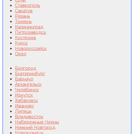
Сочи
Ставрополь
Саратов
Рязань
Тюмень
Калининград
Петрозаводск
Кострома
Курск
Новороссийск
Орел
Белгород
Екатеринбург
Барнаул
Архангельск
Челябинск
Иркутск
Хабаровск
Иваново
Липецк
Владивосток
Набережные Челны
Нижний Новгород
Новокузнецк