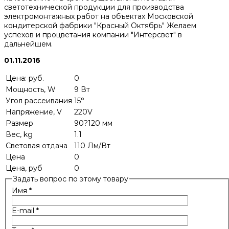
светотехнической продукции для производства
электромонтажных работ на объектах Московской
кондитерской фабрики "Красный Октябрь" Желаем
успехов и процветания компании "Интерсвет" в
дальнейшем.
01.11.2016
Цена: руб.
0
Мощность, W
9 Вт
Угол рассеивания
15°
Напряжение, V
220V
Размер
90?120 мм
Вес, kg
1.1
Световая отдача
110 Лм/Вт
Цена
0
Цена, руб
0
Задать вопрос по этому товару
Имя
*
E-mail
*