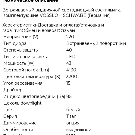
Техническое описание
Встраиваемый выдвижной светодиодный светильник.
Комплектующие VOSSLOH SCHWABE (Германия).
Характеристики
Доставка и оплата
Установка и
гарантия
Обмен и возврат
Отзывы
Напряжение (V)
220
Тип диода
Встраиваемый поворотный
Степень защиты
40
Тип источника света
LED
Мощность (W)
43
Световой поток (Lm)
4130
Цветовая температура (K)
3200
Угол рассеивания
15
Драйвер
-
Индекс цветопередачи (Ra)
85
Цоколь downlight
-
Цвет
белый
Серия
Titan
Диммирование
опция
Особенности
выдвижной