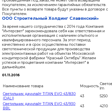
произведенная под заказ, не может быть возвращена
покупателем, за исключением гарантийных обязательств.
Все пункты о возврате товара будут указаны в договоре с
Покупателем.
ООО Строительный Холдинг Славянский»
За время нашего сотрудничества с 2014 года Компания
"Интерсвет" зарекомендовала себя как ответственная и
исполнительная организация с наличием опытного и
квалифицированного персонала. За этот период
качественно и в срок осуществлены поставки
светотехнической продукции для производства
электромонтажных работ на объектах Московской
кондитерской фабрики "Красный Октябрь" Желаем
успехов и процветания компании "Интерсвет" в
дальнейшем.
01.11.2016
Светов
Наименование товара
Мощность
lm
Светильник даунлайт TITAN EVO 43/830
43
5250
(DALI)
Светильник даунлайт TITAN EVO 43/930
43
4210
BBL