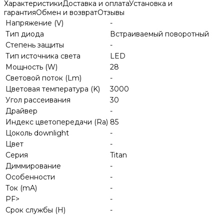
Характеристики
Доставка и оплата
Установка и
гарантия
Обмен и возврат
Отзывы
Напряжение (V)
-
Тип диода
Встраиваемый поворотный
Степень защиты
-
Тип источника света
LED
Мощность (W)
28
Световой поток (Lm)
-
Цветовая температура (K)
3000
Угол рассеивания
30
Драйвер
-
Индекс цветопередачи (Ra)
85
Цоколь downlight
-
Цвет
-
Серия
Titan
Диммирование
-
Особенности
-
Ток (mA)
-
PF>
-
Срок службы (H)
-