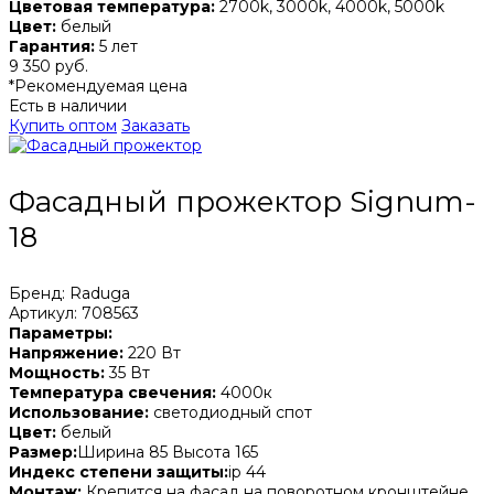
Цветовая температура:
2700k, 3000k, 4000k, 5000k
Цвет:
белый
Гарантия:
5 лет
9 350 руб.
*Рекомендуемая цена
Есть в наличии
Купить оптом
Заказать
Фасадный прожектор Signum-
18
Бренд: Raduga
Артикул: 708563
Параметры:
Напряжение:
220 Вт
Мощность:
35 Вт
Температура свечения:
4000к
Использование:
светодиодный спот
Цвет:
белый
Размер:
Ширина 85 Высота 165
Индекс степени защиты:
ip 44
Монтаж:
Крепится на фасад на поворотном кронштейне.