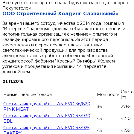
Все пункты о возврате товара будут указаны в договоре с
Покупателем.
ООО Строительный Холдинг Славянский»
За время нашего сотрудничества с 2014 года Компания
"Интерсвет" зарекомендовала себя как ответственная и
исполнительная организация с наличием опытного и
квалифицированного персонала. За этот период
качественно и в срок осуществлены поставки
светотехнической продукции для производства
электромонтажных работ на объектах Московской
кондитерской фабрики "Красный Октябрь" Желаем
успехов и процветания компании "Интерсвет" в
дальнейшем.
01.11.2016
Свето
Наименование товара
Мощность
lm
Светильник даунлайт TITAN EVO 36/820
36
2765
PINK MEAT
Светильник даунлайт TITAN EVO 43/930
43
4210
BBL
Светильник даунлайт TITAN EVO 43/925
43
4225
BAKERY