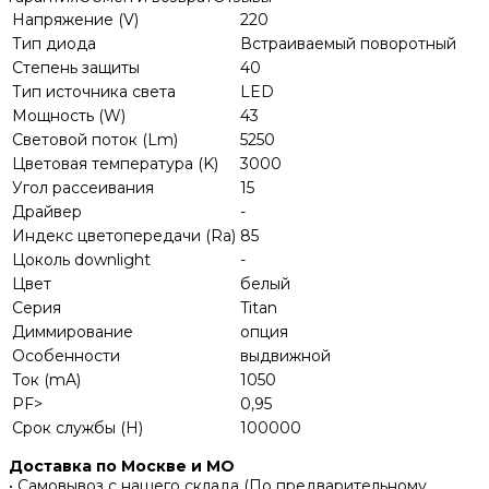
Напряжение (V)
220
Тип диода
Встраиваемый поворотный
Степень защиты
40
Тип источника света
LED
Мощность (W)
43
Световой поток (Lm)
5250
Цветовая температура (K)
3000
Угол рассеивания
15
Драйвер
-
Индекс цветопередачи (Ra)
85
Цоколь downlight
-
Цвет
белый
Серия
Titan
Диммирование
опция
Особенности
выдвижной
Ток (mA)
1050
PF>
0,95
Срок службы (H)
100000
Доставка по Москве и МО
• Самовывоз с нашего склада (По предварительному