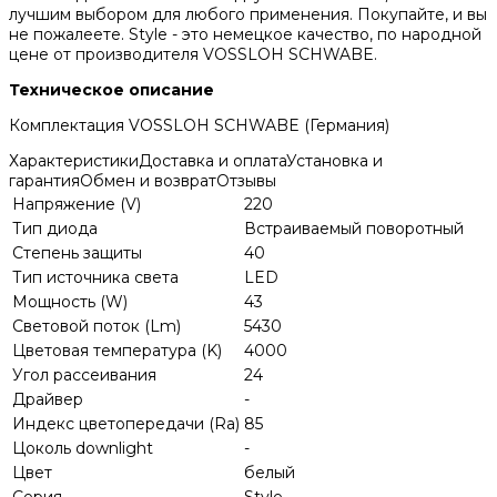
лучшим выбором для любого применения. Покупайте, и вы
не пожалеете. Style - это немецкое качество, по народной
цене от производителя VOSSLOH SCHWABE.
Техническое описание
Комплектация VOSSLOH SCHWABE (Германия)
Характеристики
Доставка и оплата
Установка и
гарантия
Обмен и возврат
Отзывы
Напряжение (V)
220
Тип диода
Встраиваемый поворотный
Степень защиты
40
Тип источника света
LED
Мощность (W)
43
Световой поток (Lm)
5430
Цветовая температура (K)
4000
Угол рассеивания
24
Драйвер
-
Индекс цветопередачи (Ra)
85
Цоколь downlight
-
Цвет
белый
Серия
Style