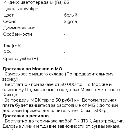
Индекс цветопередачи (Ra)
85
Цоколь downlight
-
Цвет
белый
Серия
Sigma
Диммирование
-
Особенности
-
Ток (mA)
-
PF>
-
Срок службы (H)
-
Доставка по Москве и МО
• Самовывоз с нашего склада (По предварительному
звонку)
• Бесплатно - при заказе от 30 000 т.р. По Москве и
ближнему Подмосковью в пределах Малого Бетонного
Кольца
• За пределы МБК тариф 30 руб/1 км. Дополнительная
плата будет взиматься за расстояние от МБК до точки
доставки (пример: дополнительные 10 км = 300 р.)
Доставка в регионы
• Бесплатно до терминала любой ТК (ПЭК, Автотрейдинг,
Деловые линии и т.д.) вне зависимости от суммы заказа.