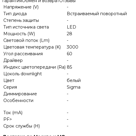
гарантия
Обмен и возврат
Отзывы
Напряжение (V)
-
Тип диода
Встраиваемый поворотный
Степень защиты
-
Тип источника света
LED
Мощность (W)
28
Световой поток (Lm)
-
Цветовая температура (K)
3000
Угол рассеивания
60
Драйвер
-
Индекс цветопередачи (Ra)
85
Цоколь downlight
-
Цвет
белый
Серия
Sigma
Диммирование
-
Особенности
-
Ток (mA)
-
PF>
-
Срок службы (H)
-