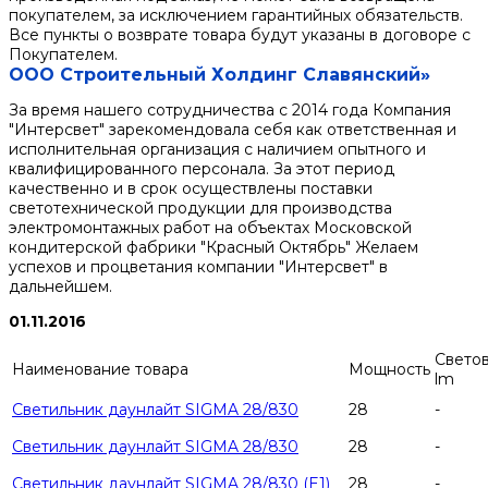
покупателем, за исключением гарантийных обязательств.
Все пункты о возврате товара будут указаны в договоре с
Покупателем.
ООО Строительный Холдинг Славянский»
За время нашего сотрудничества с 2014 года Компания
"Интерсвет" зарекомендовала себя как ответственная и
исполнительная организация с наличием опытного и
квалифицированного персонала. За этот период
качественно и в срок осуществлены поставки
светотехнической продукции для производства
электромонтажных работ на объектах Московской
кондитерской фабрики "Красный Октябрь" Желаем
успехов и процветания компании "Интерсвет" в
дальнейшем.
01.11.2016
Светов
Наименование товара
Мощность
lm
Светильник даунлайт SIGMA 28/830
28
-
Светильник даунлайт SIGMA 28/830
28
-
Светильник даунлайт SIGMA 28/830 (E1)
28
-