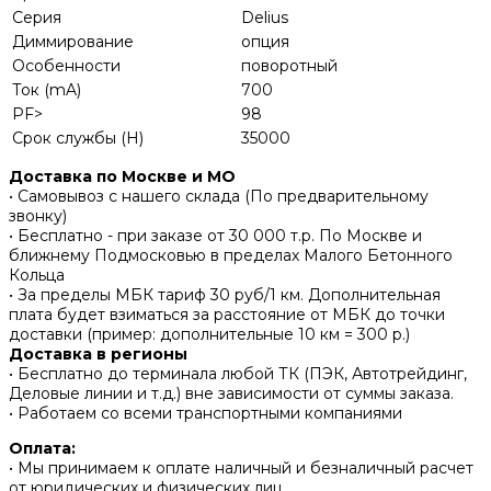
Серия
Delius
Диммирование
опция
Особенности
поворотный
Ток (mA)
700
PF>
98
Срок службы (H)
35000
Доставка по Москве и МО
• Самовывоз с нашего склада (По предварительному
звонку)
• Бесплатно - при заказе от 30 000 т.р. По Москве и
ближнему Подмосковью в пределах Малого Бетонного
Кольца
• За пределы МБК тариф 30 руб/1 км. Дополнительная
плата будет взиматься за расстояние от МБК до точки
доставки (пример: дополнительные 10 км = 300 р.)
Доставка в регионы
• Бесплатно до терминала любой ТК (ПЭК, Автотрейдинг,
Деловые линии и т.д.) вне зависимости от суммы заказа.
• Работаем со всеми транспортными компаниями
Оплата:
• Мы принимаем к оплате наличный и безналичный расчет
от юридических и физических лиц.