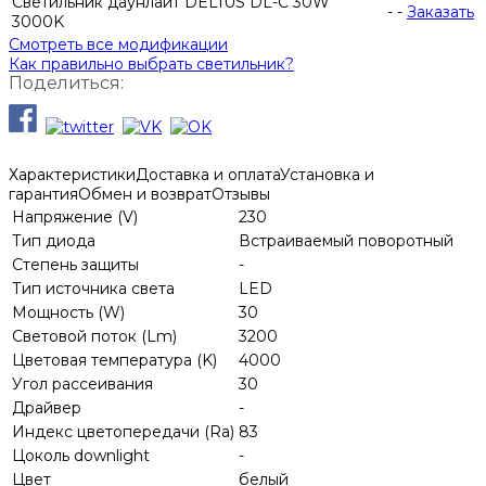
Светильник даунлайт DELIUS DL-C 30W
-
-
Заказать
3000K
Смотреть все модификации
Как правильно выбрать светильник?
Поделиться:
Характеристики
Доставка и оплата
Установка и
гарантия
Обмен и возврат
Отзывы
Напряжение (V)
230
Тип диода
Встраиваемый поворотный
Степень защиты
-
Тип источника света
LED
Мощность (W)
30
Световой поток (Lm)
3200
Цветовая температура (K)
4000
Угол рассеивания
30
Драйвер
-
Индекс цветопередачи (Ra)
83
Цоколь downlight
-
Цвет
белый