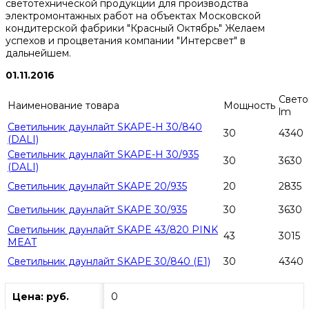
светотехнической продукции для производства
электромонтажных работ на объектах Московской
кондитерской фабрики "Красный Октябрь" Желаем
успехов и процветания компании "Интерсвет" в
дальнейшем.
01.11.2016
Свето
Наименование товара
Мощность
lm
Светильник даунлайт SKAPE-H 30/840
30
4340
(DALI)
Светильник даунлайт SKAPE-H 30/935
30
3630
(DALI)
Светильник даунлайт SKAPE 20/935
20
2835
Светильник даунлайт SKAPE 30/935
30
3630
Светильник даунлайт SKAPE 43/820 PINK
43
3015
MEAT
Светильник даунлайт SKAPE 30/840 (E1)
30
4340
Цена: руб.
0