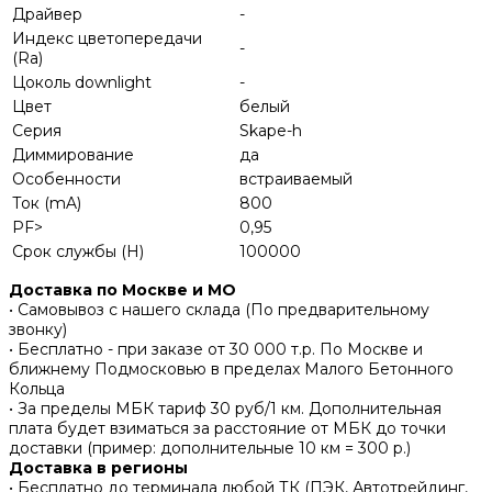
Драйвер
-
Индекс цветопередачи
-
(Ra)
Цоколь downlight
-
Цвет
белый
Серия
Skape-h
Диммирование
да
Особенности
встраиваемый
Ток (mA)
800
PF>
0,95
Срок службы (H)
100000
Доставка по Москве и МО
• Самовывоз с нашего склада (По предварительному
звонку)
• Бесплатно - при заказе от 30 000 т.р. По Москве и
ближнему Подмосковью в пределах Малого Бетонного
Кольца
• За пределы МБК тариф 30 руб/1 км. Дополнительная
плата будет взиматься за расстояние от МБК до точки
доставки (пример: дополнительные 10 км = 300 р.)
Доставка в регионы
• Бесплатно до терминала любой ТК (ПЭК, Автотрейдинг,