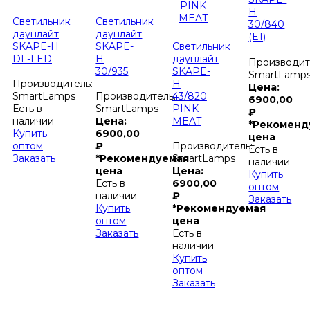
H
Светильник
Светильник
30/840
даунлайт
даунлайт
(E1)
SKAPE-H
SKAPE-
Светильник
DL-LED
H
даунлайт
Производит
30/935
SKAPE-
SmartLamp
H
Производитель:
Цена:
43/820
SmartLamps
Производитель:
6900,00
PINK
Есть в
SmartLamps
₽
MEAT
наличии
Цена:
*Рекоменд
Купить
6900,00
цена
оптом
₽
Производитель:
Есть в
Заказать
*Рекомендуемая
SmartLamps
наличии
цена
Цена:
Купить
Есть в
6900,00
оптом
наличии
₽
Заказать
Купить
*Рекомендуемая
оптом
цена
Заказать
Есть в
наличии
Купить
оптом
Заказать