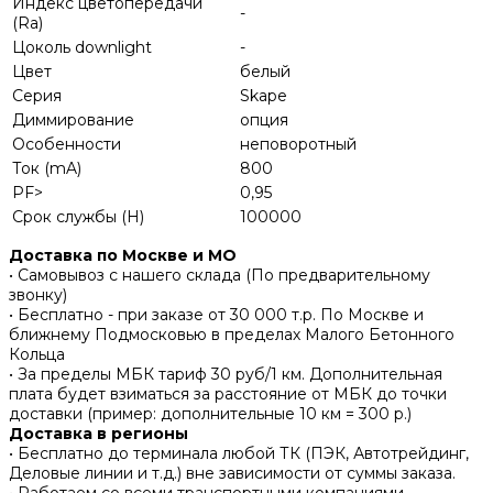
Индекс цветопередачи
-
(Ra)
Цоколь downlight
-
Цвет
белый
Серия
Skape
Диммирование
опция
Особенности
неповоротный
Ток (mA)
800
PF>
0,95
Срок службы (H)
100000
Доставка по Москве и МО
• Самовывоз с нашего склада (По предварительному
звонку)
• Бесплатно - при заказе от 30 000 т.р. По Москве и
ближнему Подмосковью в пределах Малого Бетонного
Кольца
• За пределы МБК тариф 30 руб/1 км. Дополнительная
плата будет взиматься за расстояние от МБК до точки
доставки (пример: дополнительные 10 км = 300 р.)
Доставка в регионы
• Бесплатно до терминала любой ТК (ПЭК, Автотрейдинг,
Деловые линии и т.д.) вне зависимости от суммы заказа.