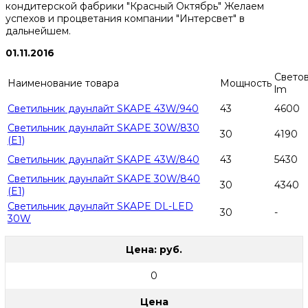
кондитерской фабрики "Красный Октябрь" Желаем
успехов и процветания компании "Интерсвет" в
дальнейшем.
01.11.2016
Светов
Наименование товара
Мощность
lm
Светильник даунлайт SKAPE 43W/940
43
4600
Светильник даунлайт SKAPE 30W/830
30
4190
(E1)
Светильник даунлайт SKAPE 43W/840
43
5430
Светильник даунлайт SKAPE 30W/840
30
4340
(E1)
Светильник даунлайт SKAPE DL-LED
30
-
30W
Цена: руб.
0
Цена