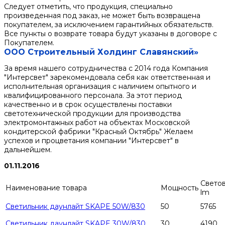
Следует отметить, что продукция, специально
произведенная под заказ, не может быть возвращена
покупателем, за исключением гарантийных обязательств.
Все пункты о возврате товара будут указаны в договоре с
Покупателем.
ООО Строительный Холдинг Славянский»
За время нашего сотрудничества с 2014 года Компания
"Интерсвет" зарекомендовала себя как ответственная и
исполнительная организация с наличием опытного и
квалифицированного персонала. За этот период
качественно и в срок осуществлены поставки
светотехнической продукции для производства
электромонтажных работ на объектах Московской
кондитерской фабрики "Красный Октябрь" Желаем
успехов и процветания компании "Интерсвет" в
дальнейшем.
01.11.2016
Светов
Наименование товара
Мощность
lm
Светильник даунлайт SKAPE 50W/830
50
5765
Светильник даунлайт SKAPE 30W/830
30
4190