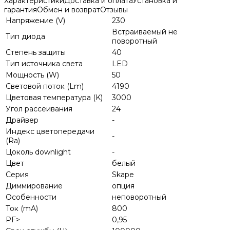
Характеристики
Доставка и оплата
Установка и
гарантия
Обмен и возврат
Отзывы
Напряжение (V)
230
Встраиваемый не
Тип диода
поворотный
Степень защиты
40
Тип источника света
LED
Мощность (W)
50
Световой поток (Lm)
4190
Цветовая температура (K)
3000
Угол рассеивания
24
Драйвер
-
Индекс цветопередачи
-
(Ra)
Цоколь downlight
-
Цвет
белый
Серия
Skape
Диммирование
опция
Особенности
неповоротный
Ток (mA)
800
PF>
0,95