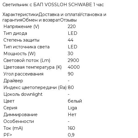
Светильник с БАП VOSSLOH SCHWABE 1 час
Характеристики
Доставка и оплата
Установка и
гарантия
Обмен и возврат
Отзывы
Напряжение (V)
220
Тип диода
LED
Степень защиты
44
Тип источника света
LED
Мощность (W)
30
Световой поток (Lm)
2900
Цветовая температура (K)
4000
Угол рассеивания
90
Драйвер
-
Индекс цветопередачи (Ra)
80
Цоколь downlight
-
Цвет
белый
Серия
Liga
Диммирование
Нет
Особенности
-
Ток (mA)
160
PF>
0,9