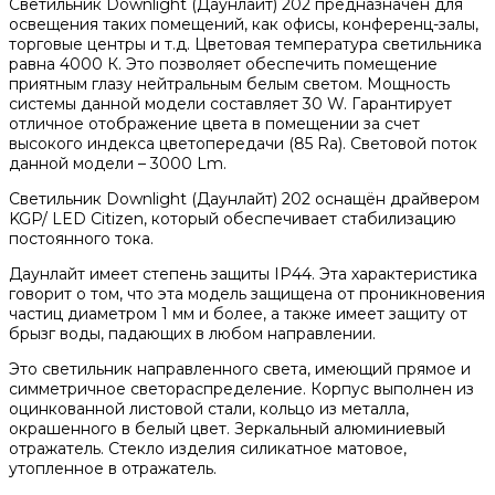
Светильник Downlight (Даунлайт) 202 предназначен для
освещения таких помещений, как офисы, конференц-залы,
торговые центры и т.д. Цветовая температура светильника
равна 4000 К. Это позволяет обеспечить помещение
приятным глазу нейтральным белым светом. Мощность
системы данной модели составляет 30 W. Гарантирует
отличное отображение цвета в помещении за счет
высокого индекса цветопередачи (85 Ra). Световой поток
данной модели – 3000 Lm.
Светильник Downlight (Даунлайт) 202 оснащён драйвером
KGP/ LED Citizen, который обеспечивает стабилизацию
постоянного тока.
Даунлайт имеет степень защиты IP44. Эта характеристика
говорит о том, что эта модель защищена от проникновения
частиц диаметром 1 мм и более, а также имеет защиту от
брызг воды, падающих в любом направлении.
Это светильник направленного света, имеющий прямое и
симметричное светораспределение. Корпус выполнен из
оцинкованной листовой стали, кольцо из металла,
окрашенного в белый цвет. Зеркальный алюминиевый
отражатель. Стекло изделия силикатное матовое,
утопленное в отражатель.