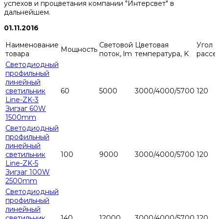
успехов и процветания компании "Интерсвет" в
дальнейшем.
01.11.2016
Наименование
Световой
Цветовая
Угол
Мощность
товара
поток, lm
температура, K
рассе
Светодиодный
профильный
линейный
светильник
60
5000
3000/4000/5700
120
Line-ZK-3
Зигзаг 60W
1500mm
Светодиодный
профильный
линейный
светильник
100
9000
3000/4000/5700
120
Line-ZK-5
Зигзаг 100W
2500mm
Светодиодный
профильный
линейный
светильник
140
12000
3000/4000/5700
120