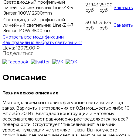
Светодиодный профильный
23943
25300
линейный светильник Line-ZK-5
Заказать
руб
руб
Зигзаг 100W 2500mm
Светодиодный профильный
30153
31625
линейный светильник Line-ZK-7
Заказать
руб
руб
Зигзаг 140W 3500mm
Смотреть все модификации
Как правильно выбрать светильник?
Цена:
12075,00
₽
Поделиться:
Описание
Техническое описание
Мы предлагаем изготовить фигурные светильники под
заказ. Варианты изготовления от 0,5м мощностью либо 10
Вт либо 20 Вт. Благодаря конструкции и матовому
рассеивателю свет равномерно распределяется по всей
поверхности. Отсутствует "пикселизация", а низкий
уровень пульсации не утомляет глаза. Вы получаете
спокойный, равномерный свет, а значит ощущение уюта и