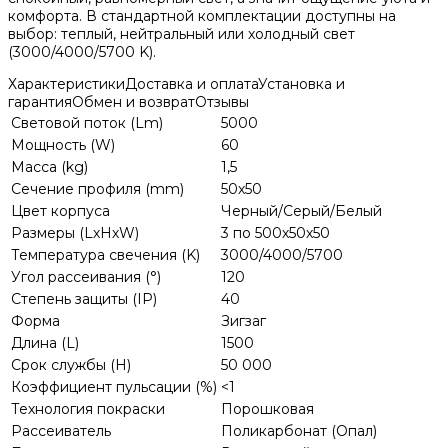
комфорта. В стандартной комплектации доступны на
выбор: теплый, нейтральный или холодный свет
(3000/4000/5700 K).
Характеристики
Доставка и оплата
Установка и
гарантия
Обмен и возврат
Отзывы
Световой поток (Lm)
5000
Мощность (W)
60
Масса (kg)
1,5
Сечение профиля (mm)
50х50
Цвет корпуса
Черный/Серый/Белый
Размеры (LхHхW)
3 по 500х50х50
Температура свечения (K)
3000/4000/5700
Угол рассеивания (°)
120
Степень защиты (IP)
40
Форма
Зигзаг
Длина (L)
1500
Срок службы (H)
50 000
Коэффициент пульсации (%)
<1
Технология покраски
Порошковая
Рассеиватель
Поликарбонат (Опал)