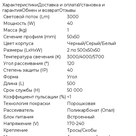
Характеристики
Доставка и оплата
Установка и
гарантия
Обмен и возврат
Отзывы
Световой поток (Lm)
3000
Мощность (W)
40
Масса (kg)
1
Сечение профиля (mm)
50х50
Цвет корпуса
Черный/Серый/Белый
Размеры (LхHхW)
2 по 500х50х50
Температура свечения (K)
3000/4000/5700
Угол рассеивания (°)
120
Степень защиты (IP)
40
Форма
Угол
Длина (L)
500
Срок службы (H)
50 000
Коэффициент пульсации (%)
<1
Технология покраски
Порошковая
Рассеиватель
Поликарбонат (Опал)
Блок питания
Встроенный
Напряжение (V)
170-240
Крепление
Тросы/Скобы