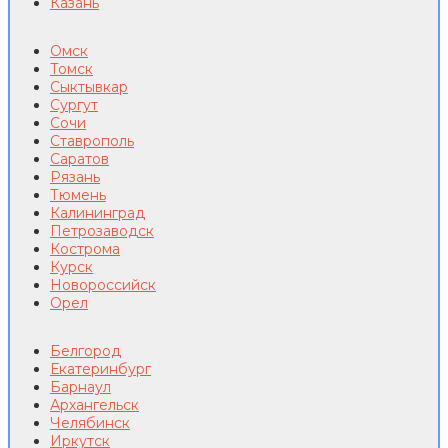
Казань
Омск
Томск
Сыктывкар
Сургут
Сочи
Ставрополь
Саратов
Рязань
Тюмень
Калининград
Петрозаводск
Кострома
Курск
Новороссийск
Орел
Белгород
Екатеринбург
Барнаул
Архангельск
Челябинск
Иркутск