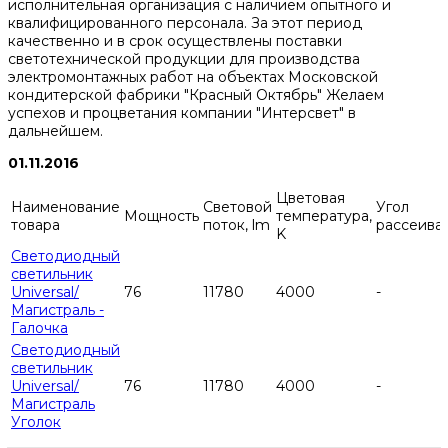
исполнительная организация с наличием опытного и
квалифицированного персонала. За этот период
качественно и в срок осуществлены поставки
светотехнической продукции для производства
электромонтажных работ на объектах Московской
кондитерской фабрики "Красный Октябрь" Желаем
успехов и процветания компании "Интерсвет" в
дальнейшем.
01.11.2016
Цветовая
Наименование
Световой
Угол
Мощность
температура,
товара
поток, lm
рассеива
K
Светодиодный
светильник
Universal/
76
11780
4000
-
Магистраль -
Галочка
Светодиодный
светильник
Universal/
76
11780
4000
-
Магистраль
Уголок