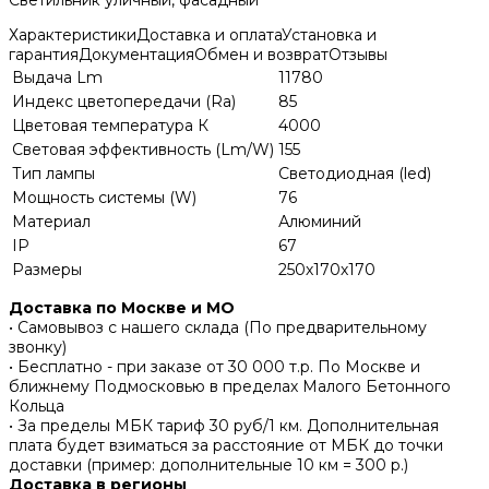
Светильник уличный, фасадный
Характеристики
Доставка и оплата
Установка и
гарантия
Документация
Обмен и возврат
Отзывы
Выдача Lm
11780
Индекс цветопередачи (Ra)
85
Цветовая температура К
4000
Световая эффективность (Lm/W)
155
Тип лампы
Светодиодная (led)
Мощность системы (W)
76
Материал
Алюминий
IP
67
Размеры
250х170х170
Доставка по Москве и МО
• Самовывоз с нашего склада (По предварительному
звонку)
• Бесплатно - при заказе от 30 000 т.р. По Москве и
ближнему Подмосковью в пределах Малого Бетонного
Кольца
• За пределы МБК тариф 30 руб/1 км. Дополнительная
плата будет взиматься за расстояние от МБК до точки
доставки (пример: дополнительные 10 км = 300 р.)
Доставка в регионы