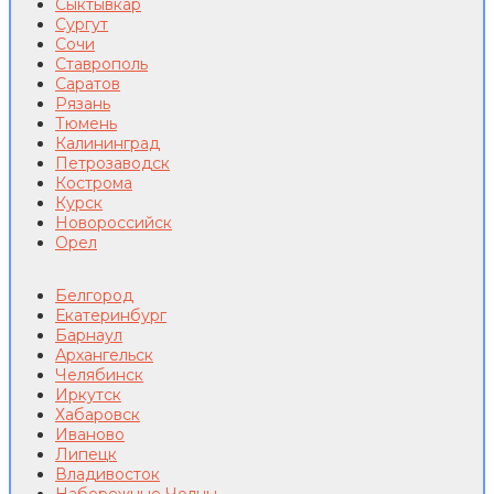
Сыктывкар
Сургут
Сочи
Ставрополь
Саратов
Рязань
Тюмень
Калининград
Петрозаводск
Кострома
Курск
Новороссийск
Орел
Белгород
Екатеринбург
Барнаул
Архангельск
Челябинск
Иркутск
Хабаровск
Иваново
Липецк
Владивосток